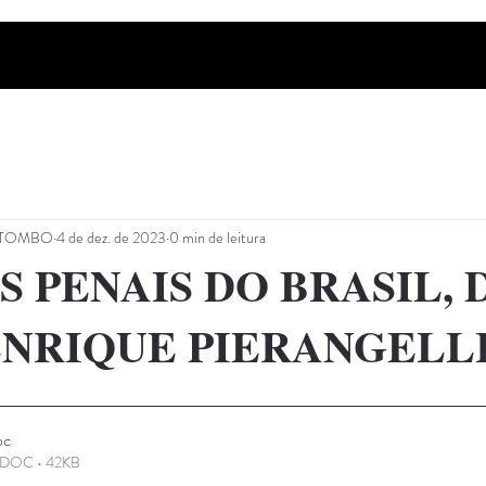
PITOMBO
4 de dez. de 2023
0 min de leitura
 PENAIS DO BRASIL, 
ENRIQUE PIERANGELL
oc
e DOC • 42KB