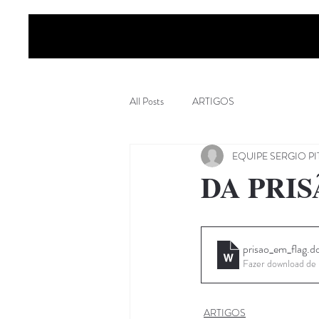
All Posts
ARTIGOS
EQUIPE SERGIO 
DA PRI
prisao_em_flag
.d
Fazer download d
ARTIGOS