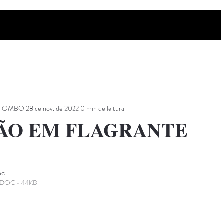
PITOMBO
28 de nov. de 2022
0 min de leitura
SÃO EM FLAGRANTE
oc
e DOC • 44KB