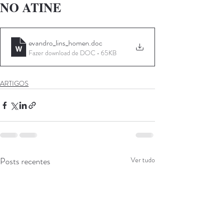
NO ATINE
evandro_lins_homen
.doc
Fazer download de DOC • 65KB
ARTIGOS
Posts recentes
Ver tudo