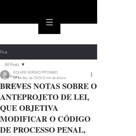
Post
All Posts
EQUIPE SERGIO PITOMBO
All Posts
27 de dez. de 2023
0 min de leitura
BREVES NOTAS SOBRE O
ARTIGOS
ANTEPROJETO DE LEI,
QUE OBJETIVA
MODIFICAR O CÓDIGO
DE PROCESSO PENAL,